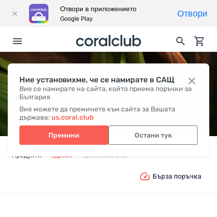
Отвори в приложението
Отвори
Google Play
Ние установихме, че се намирате в САЩ
ХРАНОСМИЛАНЕ
Вие се намирате на сайта, който приема поръчки за
България
Вие можете да преминете към сайта за Вашата
държава:
us.coral.club
Премини
Остани тук
Продукти
Здраве
Храносмилане
Бърза поръчка