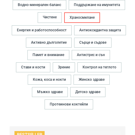
Водно-минерален баланс
Поддържане на имунитета
Чистене
Храносмилане
Енергия и работоспособност
Антиоксидантна защита
Активно дълголетие
Сърце и съдове
Памет и внимание
Антистрес и сън
Стави и кости
Зрение
Контрол на теглото
Кожа, коса и нокти
Женско здраве
Мъжко здраве
Детско здраве
Протеинови коктейли
BESTSELLER