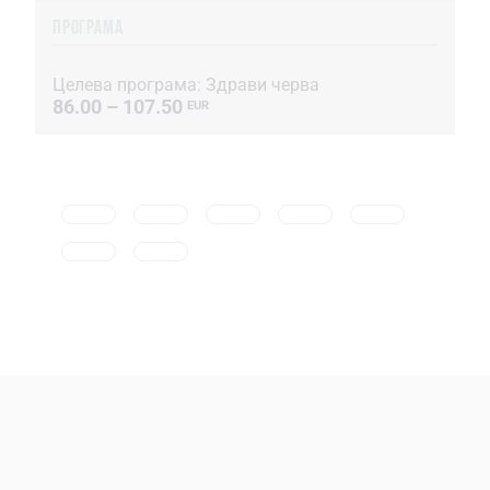
ПРОГРАМА
Целева програма: Здрави черва
86.00 – 107.50
EUR