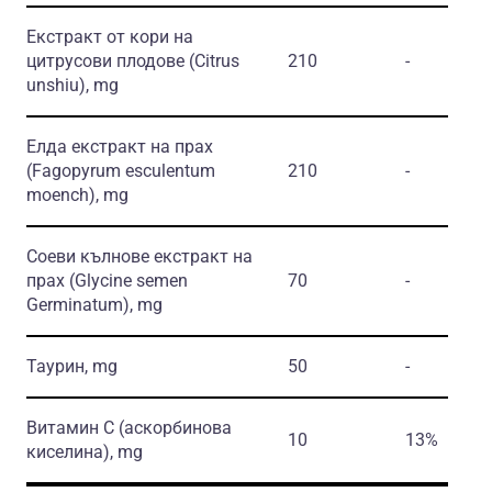
Екстракт от кори на
цитрусови плодове
(Citrus
210
-
unshiu)
, mg
Елда екстракт на прах
(Fagopyrum esculentum
210
-
moench)
, mg
Соеви кълнове екстракт на
прах
(Glycine semen
70
-
Germinatum)
, mg
Таурин, mg
50
-
Витамин С
(аскорбинова
10
13%
киселина)
, mg