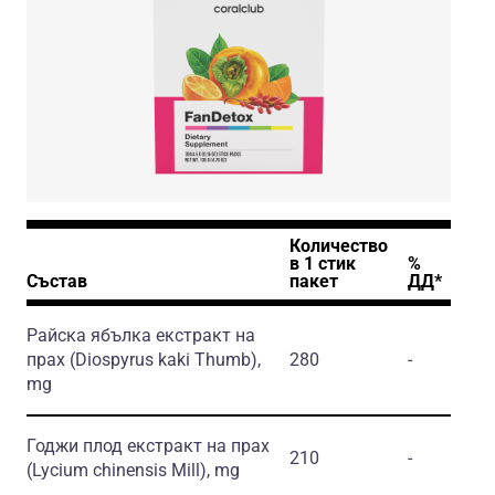
Количество
в 1 стик
%
Състав
пакет
ДД*
Райска ябълка екстракт на
прах
(Diospyrus kaki Thumb)
,
280
-
mg
Годжи плод екстракт на прах
210
-
(Lycium chinensis Mill)
, mg