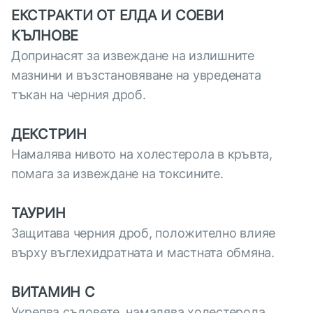
ЕКСТРАКТИ ОТ ЕЛДА И СОЕВИ
КЪЛНОВЕ
Допринасят за извеждане на излишните
мазнини и възстановяване на увредената
тъкан на черния дроб.
ДЕКСТРИН
Намалява нивото на холестерола в кръвта,
помага за извеждане на токсините.
ТАУРИН
Защитава черния дроб, положително влияе
върху въглехидратната и мастната обмяна.
ВИТАМИН С
Укрепва съдовете, намалява холестерола,