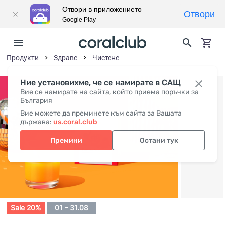
Отвори в приложението
Отвори
Google Play
Продукти
Здраве
Чистене
Ние установихме, че се намирате в САЩ
Вие се намирате на сайта, който приема поръчки за
България
Вие можете да преминете към сайта за Вашата
държава:
us.coral.club
Премини
Остани тук
Sale 20%
01 - 31.08