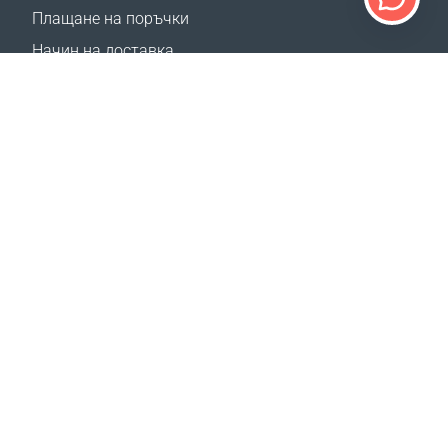
Плащане на поръчки
Начин на доставка
Връщане
Калкулатор доставка
Карта на сайта
ПОДДРЪЖКА
Контакти
Често задавани въпроси
Къде да купя
Конкурс за ревюта на Google
НАШИТЕ САЙТОВЕ
Събития