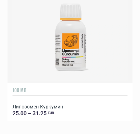
100 МЛ
9
Липозомен Куркумин
25.00 – 31.25
EUR