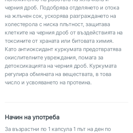
черния дроб. Подобрява отделянето и отока
на жлъчен сок, ускорява разграждането на
холестерола с ниска плътност, защитава
клетките на черния дроб от въздействията на
токсините от храната или битовата химия.
Като антиоксидант куркумата предотвратява
окислителните увреждания, помага за
детоксикацията на черния дроб. Куркумата
регулира обмяната на веществата, в това
число и усвояването на протеина.
Начин на употреба
За възрастни по 1 капсула 1 път на ден по