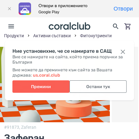
Отвори в приложението
Отвори
Google Play
Продукти
Активни съставки
Фитонутриенти
Ние установихме, че се намирате в САЩ
Вие се намирате на сайта, който приема поръчки за
България
Вие можете да преминете към сайта за Вашата
държава:
us.coral.club
Премини
Остани тук
#91873,
Zaferan
Заферан