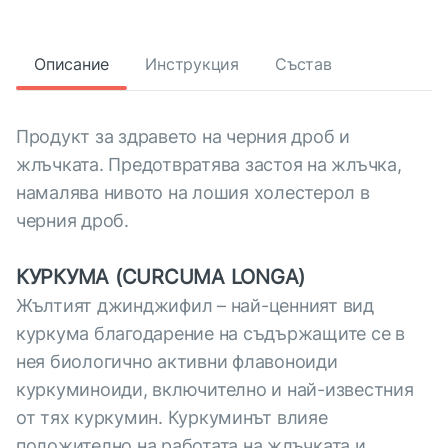
Описание
Инструкция
Състав
Продукт за здравето на черния дроб и
жлъчката. Предотвратява застоя на жлъчка,
намалява нивото на лошия холестерол в
черния дроб.
КУРКУМА (CURCUMA LONGA)
Жълтият джинджифил – най-ценният вид
куркума благодарение на съдържащите се в
нея биологично активни флавоноиди
куркуминоиди, включително и най-известния
от тях куркумин. Куркуминът влияе
положително на работата на жлъчката и