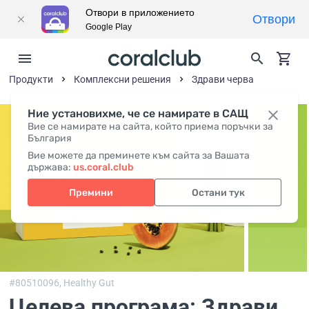
Отвори в приложението
Отвори
Google Play
Продукти
Комплексни решения
Здрави черва
Ние установихме, че се намирате в САЩ
Вие се намирате на сайта, който приема поръчки за
България
Вие можете да преминете към сайта за Вашата
държава:
us.coral.club
Премини
Остани тук
#80510096,
Healthy Gut
Целева програма: Здрави