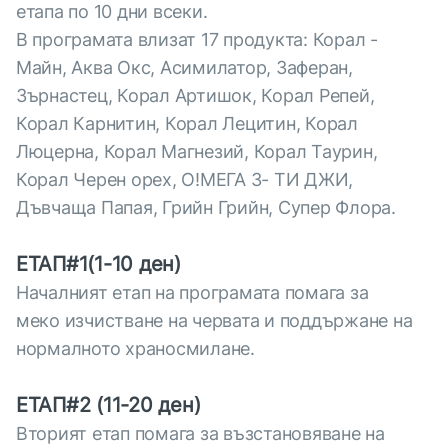
етапа по 10 дни всеки.
В програмата влизат 17 продукта: Корал -
Майн, Аква Окс, Асимилатор, Заферан,
Зърнастец, Корал Артишок, Корал Репей,
Корал Карнитин, Корал Лецитин, Корал
Люцерна, Корал Магнезий, Корал Таурин,
Корал Черен орех, O!МЕГА 3- ТИ ДЖИ,
Дъвчаща Папая, Грийн Грийн, Супер Флора.
ЕТАП#1(1-10 ден)
Началният етап на програмата помага за
меко изчистване на червата и поддържане на
нормалното храносмилане.
ЕТАП#2 (11-20 ден)
Вторият етап помага за възстановяване на