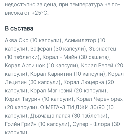
недостъпно за деца, при температура не по-
висока от +25°С.
В състава
Аква Окс (10 капсули), Асимилатор (10
капсули), Заферан (30 капсули), Зърнастец
(10 таблетки), Корал - Майн (30 сашета),
Корал Артишок (10 капсули), Корал Репей (20
капсули), Корал Карнитин (10 капсули), Корал
Лецитин (30 капсули), Корал Люцерна (20
капсули), Корал Магнезий (20 капсули),
Корал Таурин (10 капсули), Корал Черен орех
(20 капсули), O!МЕГА-3 ТИ ДЖИ 30/90 (10
капсули), Дъвчаща папая (30 таблетки),
Грийн Грийн (10 капсули), Супер - Флора (30
капсули).