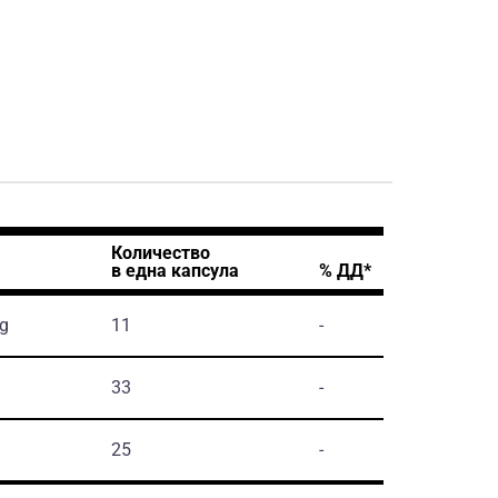
Количество
в една капсула
% ДД*
mg
11
-
33
-
25
-