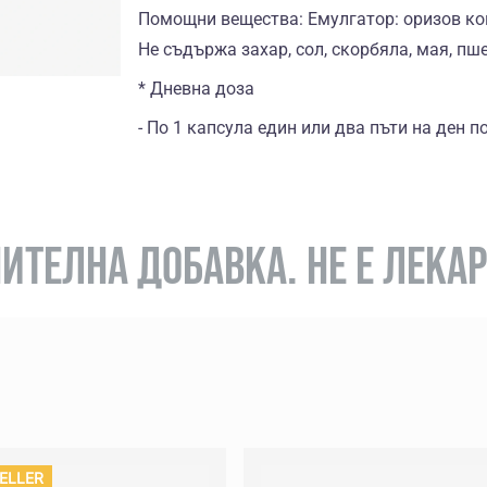
Помощни вещества: Емулгатор: оризов кон
Не съдържа захар, сол, скорбяла, мая, пшен
* Дневна доза
- По 1 капсула един или два пъти на ден п
ИТЕЛНА ДОБАВКА. НЕ Е ЛЕКА
ELLER