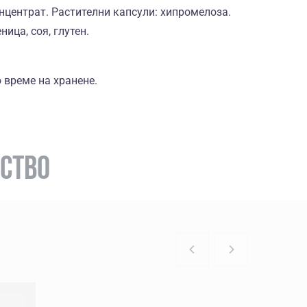
центрат. Растителни капсули: хипромелоза.
ица, соя, глутен.
о време на хранене.
РСТВО