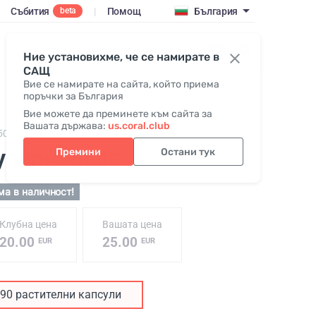
Събития
|
Помощ
България
beta
Вход / Присъедини се
Ние установихме, че се намирате в
САЩ
Вие се намирате на сайта, който приема
поръчки за България
Вие можете да преминете към сайта за
Вашата държава:
us.coral.club
50,
Super-Flora
упер-Флора
Премини
Остани тук
ма в наличност!
Клубна цена
Вашата цена
20.00
25.00
EUR
EUR
90 растителни капсули