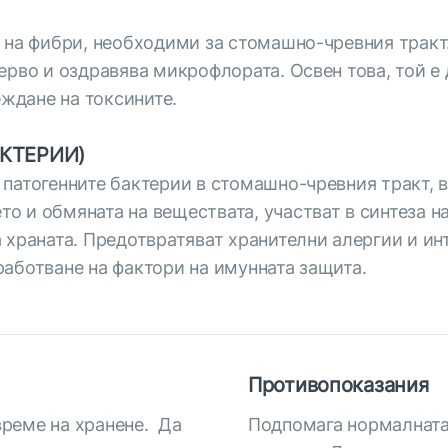
к на фибри, необходими за стомашно-чревния тракт
ерво и оздравява микрофлората. Освен това, той е
еждане на токсините.
АКТЕРИИ)
патогенните бактерии в стомашно-чревния тракт, 
 и обмяната на веществата, участват в синтеза н
 храната. Предотвратяват хранителни алергии и и
работване на фактори на имунната защита.
Противопоказания
 време на хранене. Да
Подпомага нормалната