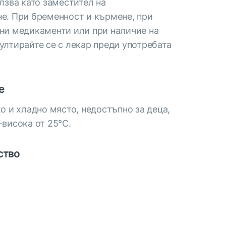
олзва като заместител на
е. При бременност и кърмене, при
ени медикаменти или при наличие на
ултирайте се с лекар преди употребата
е
хо и хладно място, недостъпно за деца,
-висока от 25°С.
ство