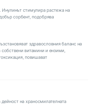
. Инулинът стимулира растежа на
 добър сорбент, подобрява
възстановяват здравословния баланс на
а собствени витамини и ензими,
нтоксикация, повишават
 дейност на храносмилателната