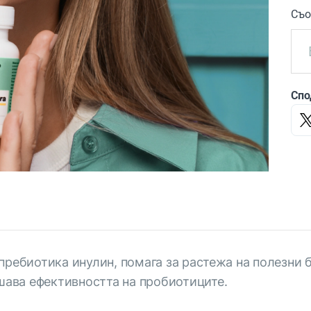
Съо
Спо
пребиотика инулин, помага за растежа на полезни 
ава ефективността на пробиотиците.