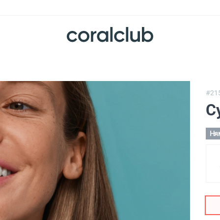
#21
С
Ня