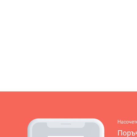
Насочет
Поръч