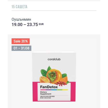
15 САШЕТА
Оушънмин
19.00 – 23.75
EUR
Sale 20%
01 - 31.08