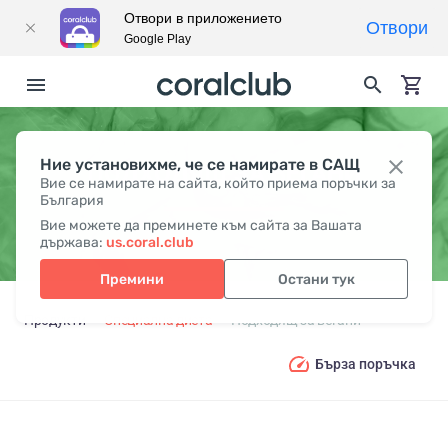
Отвори в приложението
Отвори
Google Play
Ние установихме, че се намирате в САЩ
ПОДХОДЯЩ ЗА ВЕГАНИ
Вие се намирате на сайта, който приема поръчки за
България
Вие можете да преминете към сайта за Вашата
държава:
us.coral.club
Премини
Остани тук
Продукти
Специална диета
Подходящ за вегани
Бърза поръчка