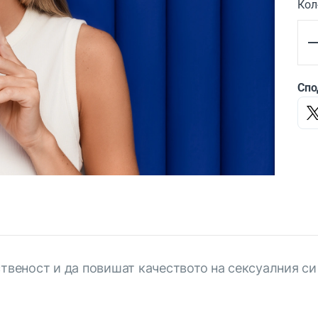
Кол
Спо
ственост и да повишат качеството на сексуалния си