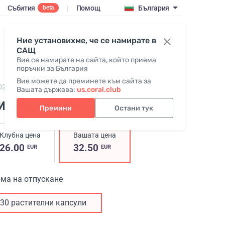
Събития
|
Помощ
България
beta
Вход / Присъедини се
Ние установихме, че се намирате в
САЩ
Вие се намирате на сайта, който приема
поръчки за България
Вие можете да преминете към сайта за
02,
Libidextra Women
Вашата държава:
us.coral.club
ибидекстра за жени
Премини
Остани тук
Клубна цена
Вашата цена
26.00
32.50
EUR
EUR
ма на отпускане
30 растителни капсули