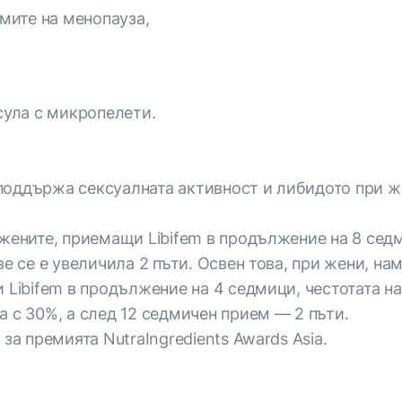
мите на менопауза,
сула с микропелети.
оддържа сексуалната активност и либидото при же
 жените, приемащи Libifem в продължение на 8 сед
ве се е увеличила 2 пъти. Освен това, при жени, н
и Libifem в продължение на 4 седмици, честотата 
а с 30%, а след 12 седмичен прием — 2 пъти.
за премията NutraIngredients Awards Asia.