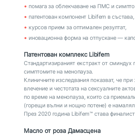
помага за облекчаване на ПМС и симпто
патентован компонент Libifem в състава,
курсов прием за оптимален резултат,
иновационна форма на отпускане — кап
Патентован комплекс Libifem
Стандартизираният екстракт от сминдух п
симптомите на менопауза.
Клиничните изследвания показват, че при
влечение и честотата на сексуалните акто
по време на менопауза, които са приемал
(горещи вълни и нощно потене) е намалял
През 2020 година Libifem™ става финалист 
Масло от роза Дамасцена