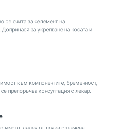
о се счита за «елемент на
 Допринася за укрепване на косата и
имост към компонентите, бременност,
се препоръчва консултация с лекар.
е
хо място, далеч от пряка слънчева