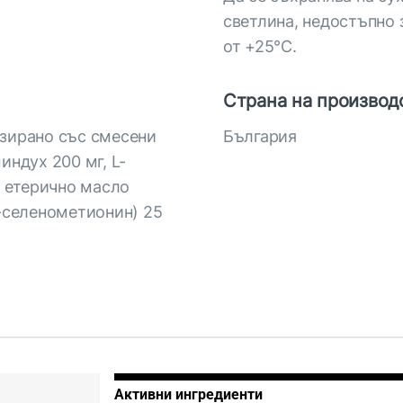
светлина, недостъпно 
от +25°С.
Страна на производ
изирано със смесени
България
индух 200 мг, L-
, етерично масло
L-селенометионин) 25
Активни ингредиенти