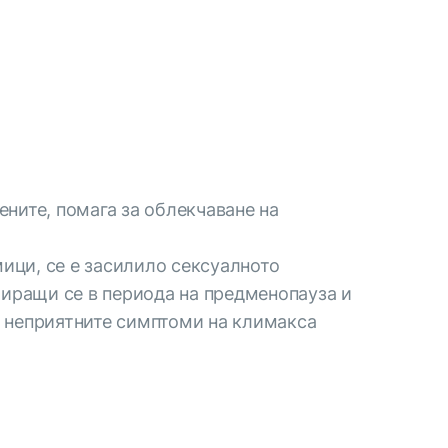
ните, помага за облекчаване на
мици, се е засилило сексуалното
амиращи се в периода на предменопауза и
на неприятните симптоми на климакса