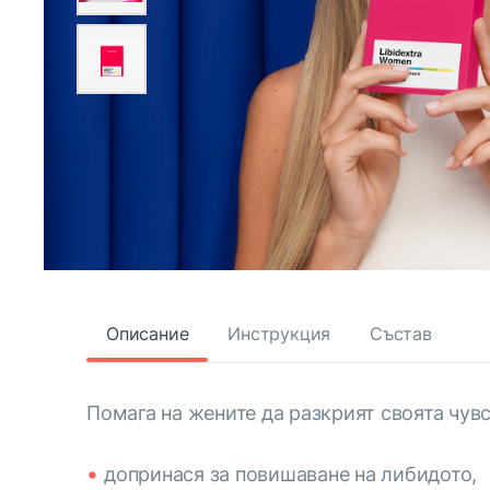
Описание
Инструкция
Състав
Помага на жените да разкрият своята чув
допринася за повишаване на либидото,