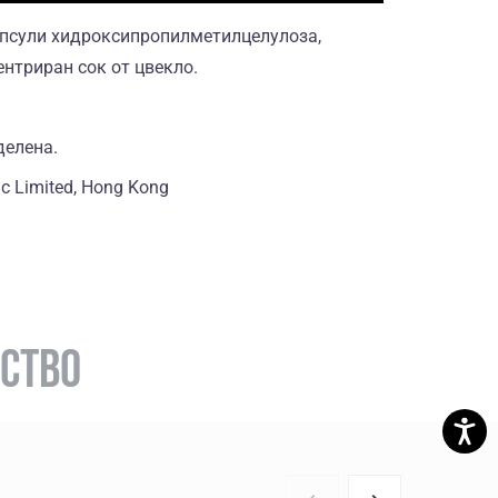
псули хидроксипропилметилцелулоза,
нтриран сок от цвекло.
делена.
c Limited, Hong Kong
РСТВО