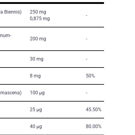
a Biennis)
250 mg
-
0,875 mg
oenum-
200 mg
-
30 mg
-
8 mg
50%
amascena)
100 µg
-
25 µg
45.50%
40 µg
80.00%