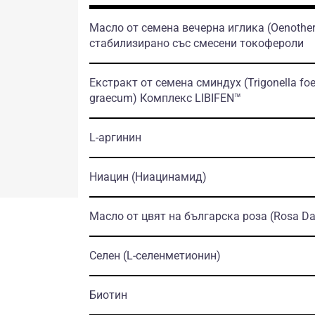
Масло от семена вечерна иглика
(Oenother
стабилизирано със смесени токофероли
Екстракт от семена сминдух
(Trigonella f
graecum)
Комплекс LIBIFEN™
L-аргинин
Ниацин
(Ниацинамид)
Масло от цвят на българска роза
(Rosa D
Селен
(L-селенметионин)
Биотин