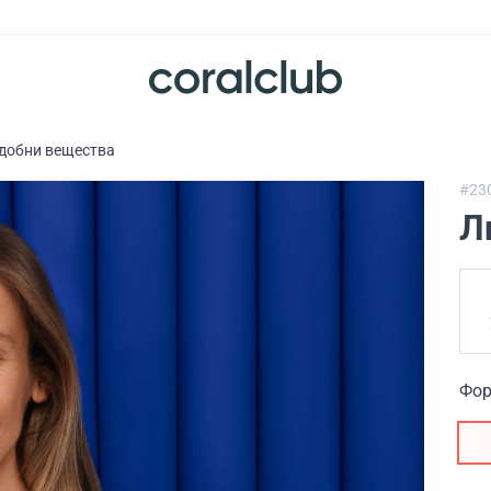
добни вещества
#23
Л
Фор