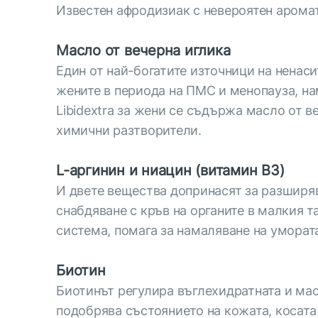
Известен афродизиак с невероятен аромат
Масло от вечерна иглика
Един от най-богатите източници на ненас
жените в периода на ПМС и менопауза, на
Libidextra за жени се съдържа масло от в
химични разтворители.
L-аргинин и ниацин (витамин В3)
И двете вещества допринасят за разширяв
снабдяване с кръв на органите в малкия т
система, помага за намаляване на уморат
Биотин
Биотинът регулира въглехидратната и мас
подобрява състоянието на кожата, косата 