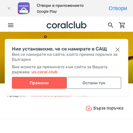
Отвори в приложението
Отвори
Google Play
Ние установихме, че се намирате в САЩ
I-PACK
Вие се намирате на сайта, който приема поръчки за
България
Вие можете да преминете към сайта за Вашата
държава:
us.coral.club
Премини
Остани тук
Продукти
Комплексни решения
I-Pack
Бърза поръчка