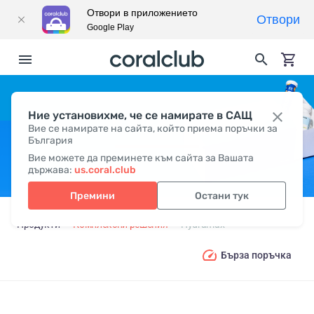
Отвори в приложението
Отвори
Google Play
Ние установихме, че се намирате в САЩ
HYDRAMAX
Вие се намирате на сайта, който приема поръчки за
България
Вие можете да преминете към сайта за Вашата
държава:
us.coral.club
Премини
Остани тук
Продукти
Комплексни решения
Hydramax
Бърза поръчка