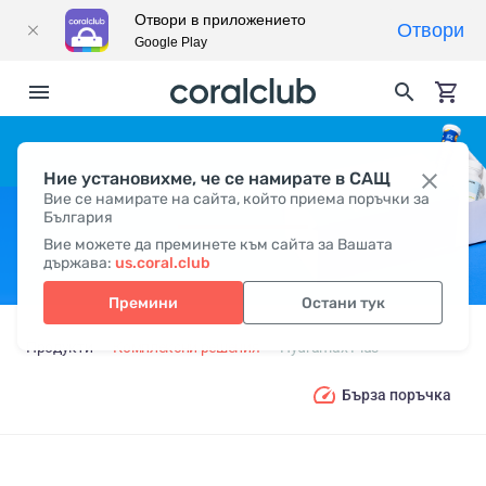
Отвори в приложението
Отвори
Google Play
Ние установихме, че се намирате в САЩ
HYDRAMAX PLUS
Вие се намирате на сайта, който приема поръчки за
България
Вие можете да преминете към сайта за Вашата
държава:
us.coral.club
Премини
Остани тук
Продукти
Комплексни решения
Hydramax Plus
Бърза поръчка