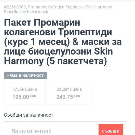
#22600303,
Promarine Collagen Peptides + Skin Harmony
Biocellulose facial mask
Пакет Промарин
колагенови Трипептиди
(курс 1 месец) & маски за
лице биоцелулозни Skin
Harmony (5 пакетчета)
Няма в наличност!
Клубна цена
Вашата цена
195.00
243.75
EUR
EUR
Съобщи за наличност
СЪОБЩИ