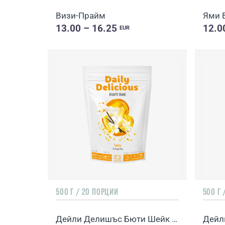
Визи-Прайм
Ями В
13.00 – 16.25
12.0
EUR
500 Г / 20 ПОРЦИИ
500 Г 
Дейли Делишъс Бюти Шейк с вкус на ванилия