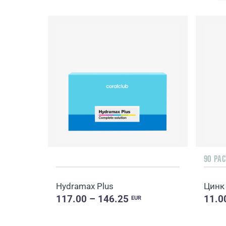
90 РА
Hydramax Plus
Цинк
117.00 – 146.25
11.0
EUR