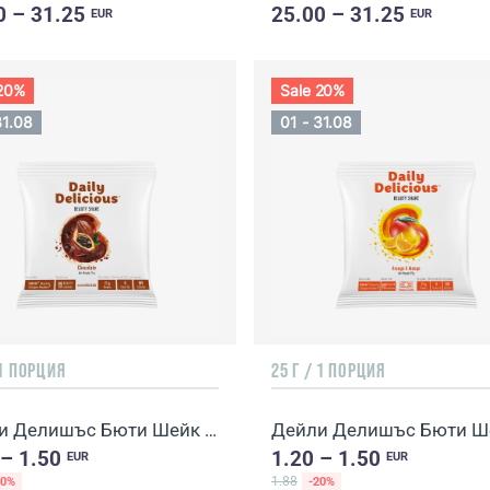
0 – 31.25
25.00 – 31.25
EUR
EUR
 20%
Sale 20%
31.08
01 - 31.08
 1 ПОРЦИЯ
25 Г / 1 ПОРЦИЯ
Дейли Делишъс Бюти Шейк с вкус на шоколад
 – 1.50
1.20 – 1.50
EUR
EUR
1.88
20%
-20%