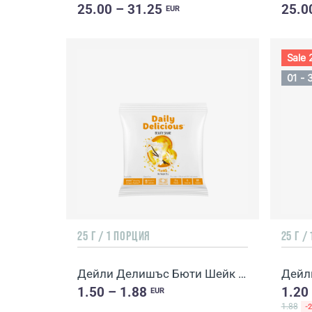
25.00 – 31.25
25.0
EUR
Sale
01 - 
25 Г / 1 ПОРЦИЯ
25 Г /
Дейли Делишъс Бюти Шейк с вкус на ванилия
1.50 – 1.88
1.20
EUR
1.88
-