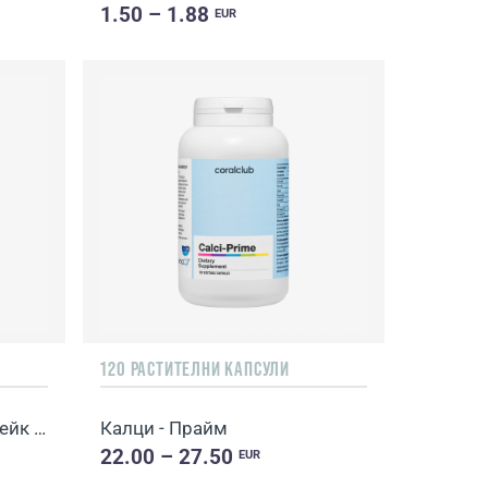
1.50 – 1.88
EUR
120 РАСТИТЕЛНИ КАПСУЛИ
Дейли Делишъс Бюти Шейк с вкус на портокал и манго (213800)
Калци - Прайм
22.00 – 27.50
EUR