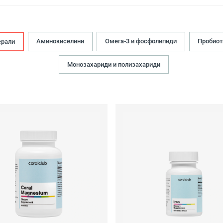
Аминокиселини
Омега-3 и фосфолипиди
Пробиот
рали
Монозахариди и полизахариди