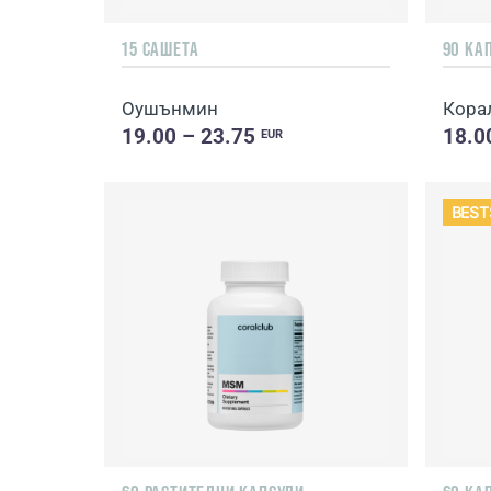
15 САШЕТА
90 КА
Оушънмин
Кора
19.00 – 23.75
18.0
EUR
BEST