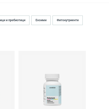
ици и пребиотици
Ензими
Фитонутриенти