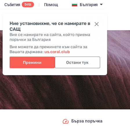
Събития
|
Помощ
България
beta
Вход / Присъедини се
Ние установихме, че се намирате в
САЩ
Вие се намирате на сайта, който приема
поръчки за България
Вие можете да преминете към сайта за
Вашата държава:
us.coral.club
Премини
Остани тук
Бърза поръчка