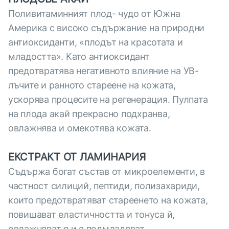
Поливитаминният плод- чудо от Южна
Америка с високо съдържание на природни
антиоксиданти, «плодът на красотата и
младостта». Като антиоксидант
предотвратява негативното влияние на УВ-
лъчите и ранното стареене на кожата,
ускорява процесите на регенерация. Пулпата
на плода акай прекрасно подхранва,
овлажнява и омекотява кожата.
ЕКСТРАКТ ОТ ЛАМИНАРИЯ
Съдържа богат състав от микроелементи, в
частност силиций, пептиди, полизахариди,
които предотвратяват стареенето на кожата,
повишават еластичността и тонуса й,
овлажняват я и я подмладяват.