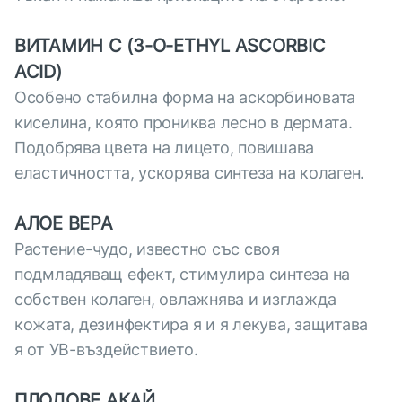
ВИТАМИН С (3-O-ETHYL ASCORBIC
ACID)
Особено стабилна форма на аскорбиновата
киселина, която прониква лесно в дермата.
Подобрява цвета на лицето, повишава
еластичността, ускорява синтеза на колаген.
АЛОЕ ВЕРА
Растение-чудо, известно със своя
подмладяващ ефект, стимулира синтеза на
собствен колаген, овлажнява и изглажда
кожата, дезинфектира я и я лекува, защитава
я от УВ-въздействието.
ПЛОДОВЕ АКАЙ