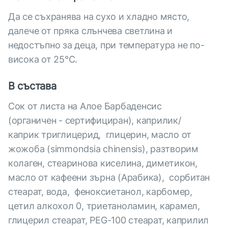
Да се съхранява на сухо и хладно място,
далече от пряка слънчева светлина и
недостъпно за деца, при температура не по-
висока от 25°С.
В състава
Сок от листа на Алое Барбаденсис
(органичен - сертифициран), каприлик/
каприк триглицерид, глицерин, масло от
жожоба (simmondsia chinensis), разтворим
колаген, стеаринова киселина, диметикон,
масло от кафеени зърна (Арабика), сорбитан
стеарат, вода, феноксиетанол, карбомер,
цетил алкохол 0, триетаноламин, карамел,
глицерил стеарат, PEG-100 стеарат, каприлил