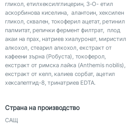
гликол, етилхексилглицерин, 3-О- етил
аскорбинова киселина, алантоин, хексилен
гликол, сквален, токоферил ацетат, ретинил
палмитат, репички фермент филтрат, плод
акаи на прах, натриев хиалуронат, миристил
алкохол, стеарил алкохол, екстракт от
кафеени зърна (Робуста), токоферол,
екстракт от римска лайка (Anthemis nobilis),
екстракт от келп, калиев сорбат, ацетил
хексапептид-8, тринатриев EDTA.
Страна на производство
САЩ