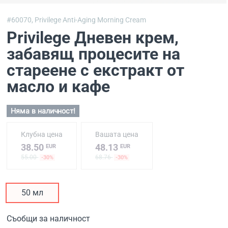
#60070,
Privilege Anti-Aging Morning Cream
Privilege Дневен крем,
забавящ процесите на
стареене с екстракт от
масло и кафе
Няма в наличност!
Клубна цена
Вашата цена
38.50
48.13
EUR
EUR
55.00
68.76
-30%
-30%
50 мл
Съобщи за наличност