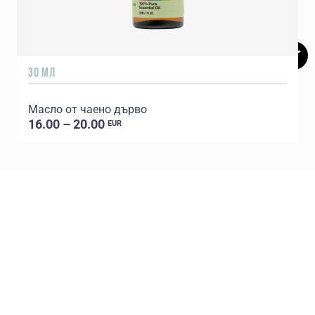
30 МЛ
5
Масло от чаено дърво
16.00 – 20.00
EUR