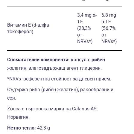
3,4 mg α-
6.8 mg
TE
α-TE
Витамин Е
(d-алфа
(28,3%
(56.7%
токоферол)
от
от
NRVs*)
NRVs*)
Спомагателни компоненти:
капсула:
рибен
желатин, влагозадържащ агент глицерин.
*NRVs- референтна стойност за дневен прием.
Съдържа риба (рибен желатин), ракообразни и
соя.
Zooca е търговска марка на Calanus AS,
Норвегия.
Нетно тегло:
42,3 g