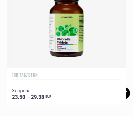
180 ТАБЛЕТКИ
6
Хлорела
23.50 – 29.38
EUR