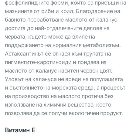
фосфолипидните форми, които са присъщи на
мазнините от риби и крил. Благодарение на
бавното преработване маслото от каланус
достига до най-отдалечените дялове на
червата, където може да влияе на
поддържането на нормалния метаболизъм.
Астаксантинът се отнася към групата на
пигментите-каротиноиди и придава на
маслото от каланус наситен червен цвят.
Уловът на калануса не вреди на популацията
и състоянието на морската среда, а процесът
на производство на маслото протича без
използване на химични вещества, което
позволява да се получи екологичен продукт.
Витамин Е