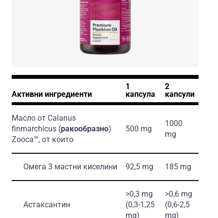
1
2
Активни ингредиенти
капсула
капсули
Масло от Calanus
1000
finmarchicus
(
ракообразно
)
500 mg
mg
Zooca™, от които
Омега 3 мастни киселини
92,5 mg
185 mg
>0,3 mg
>0,6 mg
Астаксантин
(0,3-1,25
(0,6-2,5
mg)
mg)