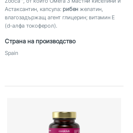
Zooca™, от които Омега 3 мастни киселини и
Астаксантин, капсула:
рибен
желатин,
влагозадържащ агент глицерин; витамин Е
(d-алфа токоферол).
Страна на производство
Spain