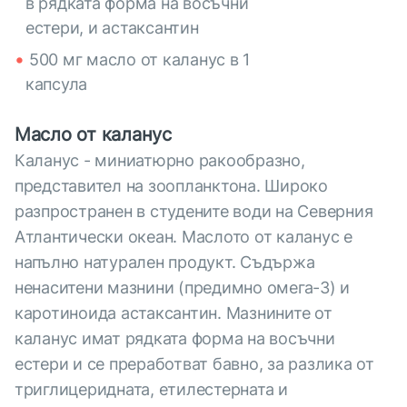
в рядката форма на восъчни
естери, и астаксантин
500 мг масло от каланус в 1
капсула
Масло от каланус
Каланус - миниатюрно ракообразно,
представител на зоопланктона. Широко
разпространен в студените води на Северния
Атлантически океан. Маслото от каланус е
напълно натурален продукт. Съдържа
ненаситени мазнини (предимно омега-3) и
каротиноида астаксантин. Мазнините от
каланус имат рядката форма на восъчни
естери и се преработват бавно, за разлика от
триглицеридната, етилестерната и