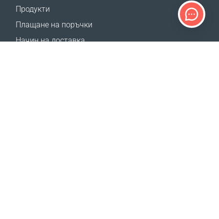
Продукти
Плащане на поръчки
Начин на доставка
Връщане
Калкулатор доставка
Карта на сайта
ПОДДРЪЖКА
Контакти
Често задавани въпроси
Къде да купя
Конкурс за ревюта на Google
НАШИТЕ САЙТОВЕ