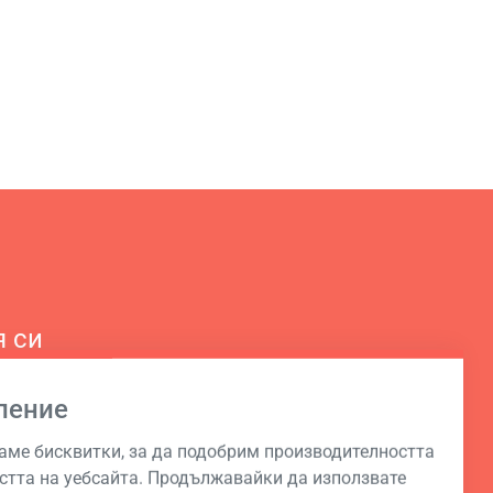
я си
ление
аме бисквитки, за да подобрим производителността
стта на уебсайта. Продължавайки да използвате