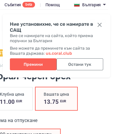
Събития
|
Помощ
България
beta
Вход / Присъедини се
Ние установихме, че се намирате в
САЩ
Вие се намирате на сайта, който приема
поръчки за България
Вие можете да преминете към сайта за
STSELLER
Вашата държава:
us.coral.club
Премини
Остани тук
643,
Coral Black Walnut
орал черен орех
Клубна цена
Вашата цена
11.00
13.75
EUR
EUR
ма на отпускане