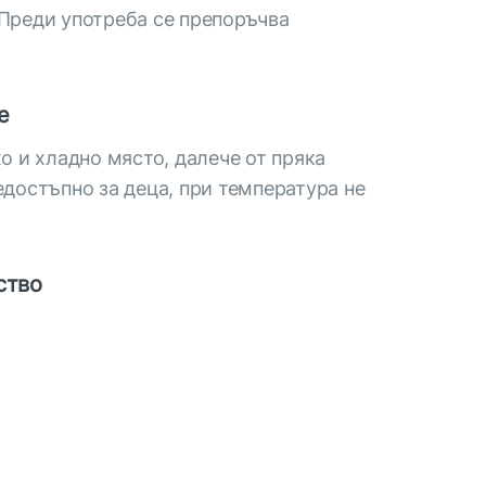
Преди употреба се препоръчва
е
хо и хладно място, далече от пряка
едостъпно за деца, при температура не
ство