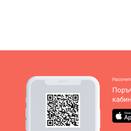
Насочет
Поръч
кабин