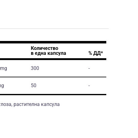
Количество
в една капсула
% ДД*
, mg
300
-
mg
50
-
оза, растителна капсула