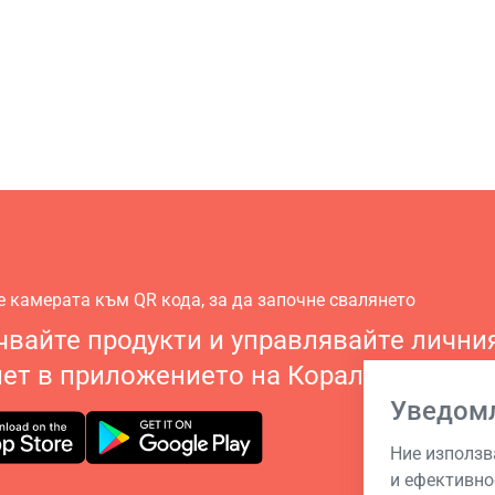
е камерата към QR кода, за да започне свалянето
вайте продукти и управлявайте лични
ет в приложението на Корал Клуб
Уведом
Ние използв
и ефективно