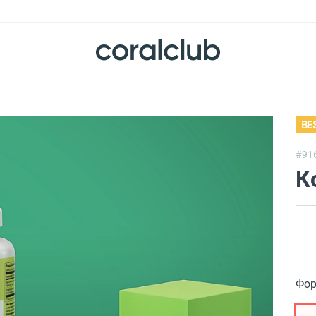
BE
#91
К
Фор