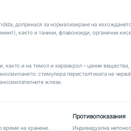
andida, допринася за нормализиране на изхождането
нт), както и танини, флавоноиди, органични кисе
ни, както и на тимол и карвакрол – ценни вещества
аносмилането: стимулира перисталтиката на черват
раносмилателните жлези.
Противопоказания
о време на хранене.
Индивидуална непонос