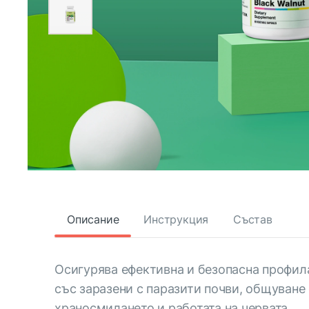
Описание
Инструкция
Състав
Осигурява ефективна и безопасна профила
със заразени с паразити почви, общуване 
храносмилането и работата на червата.