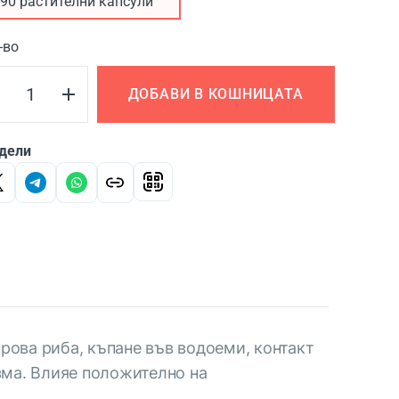
90 растителни капсули
-во
ДОБАВИ В КОШНИЦАТА
дели
рова риба, къпане във водоеми, контакт
изма. Влияе положително на