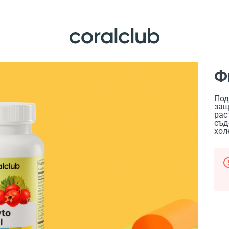
Ф
Под
защ
рас
съд
хол