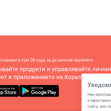
е камерата към QR кода, за да започне свалянето
вайте продукти и управлявайте лични
ет в приложението на Корал Клуб
Уведом
Ние използв
и ефективно
сайта, вие с