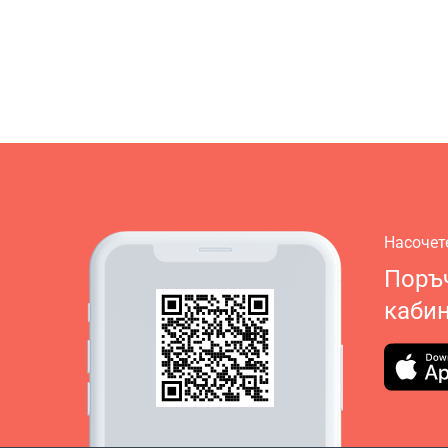
Насочет
Поръч
кабин