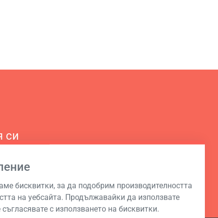
я си
ление
аме бисквитки, за да подобрим производителността
стта на уебсайта. Продължавайки да използвате
е съгласявате с използването на бисквитки.