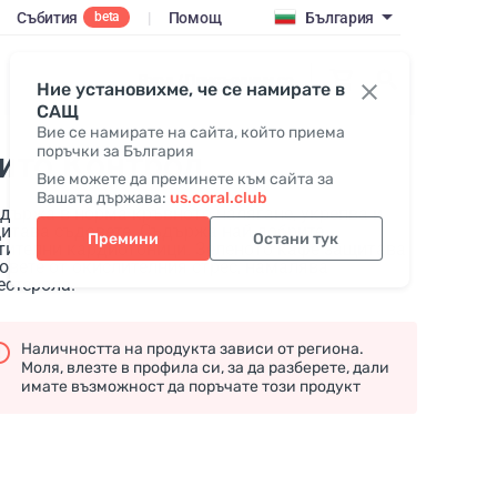
Събития
|
Помощ
България
beta
Вход / Присъедини се
Ние установихме, че се намирате в
САЩ
Вие се намирате на сайта, който приема
поръчки за България
ито Контрол
Вие можете да преминете към сайта за
Вашата държава:
us.coral.club
държа в норма кръвното налягане, укрепва и
итава съдовете. Съдържа най-добрите
Премини
Остани тук
тителни кардиотоници. Зеленото кафе защитава
овете от окислителния стрес, намалява
естерола.
Наличността на продукта зависи от региона.
Моля, влезте в профила си, за да разберете, дали
имате възможност да поръчате този продукт