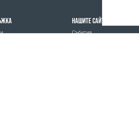
ЪЖКА
НАШИТЕ САЙТОВЕ
ти
Събития
адавани въпроси
Coral Business Academy
 купя
 за ревюта на Google
Политика на конфиденциалност
www.coralclubglobal.com/