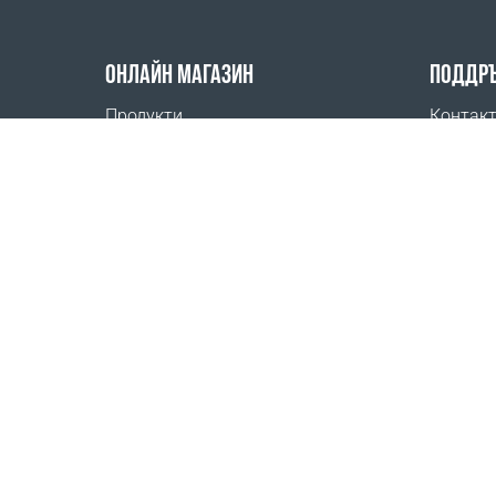
ОНЛАЙН МАГАЗИН
ПОДДР
Продукти
Контак
Плащане на поръчки
Често з
Начин на доставка
Къде да
Връщане
Конкурс
Калкулатор доставка
Карта на сайта
1999 - 2026 © Coral Club.
Всички права запазени
Coral Club България
Условия за регистрация
Условия за продажба